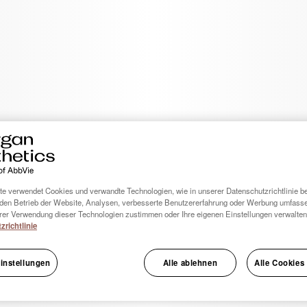
Facial Anatomy Atlas
Video-Tuto
natürlich
aterial
Lerneinheit
sichtanatomie-Atlas stellen wir
 zum Download im PDF-Format für
Wir zeigen Ihn
ägliche Praxis zur Verfügung.
Behandlungen 
Ergebnisse er
können.
e verwendet Cookies und verwandte Technologien, wie in unserer Datenschutzrichtlinie be
den Betrieb der Website, Analysen, verbesserte Benutzererfahrung oder Werbung umfass
er Verwendung dieser Technologien zustimmen oder Ihre eigenen Einstellungen verwalten
zrichtlinie
instellungen
Alle ablehnen
Alle Cookies