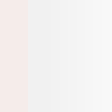
Login
Registrieren
Kontakt finden
Sowohl die Registrierung auf diesem Portal als auc
„Kontakt finden“ sind ausschließlich Angehörigen m
Deutschland vorbehalten. Patient*innen / Endverb
Laien finden
hier
hilfreiche und interessante Inhalte
AMI Digtial World
Alle
Evidenzbasierte, von Expert*innen
Portal
entwickelte medizinische Weiterbildung
Aller
Prog