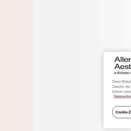
AMI FIT – Foundation Injektor
AMI 
Training
Lernm
Curriculum
Den Ge
Ihnen
AMI FIT ist ein digitales
Ihre t
Einsteigerprogramm, das speziell für
Injektoren am Anfang ihrer Karriere in der
ästhetischen Medizin entwickelt wurde.
Diese Websit
Zwecke, die 
können unser
Datenschut
Cookie-E