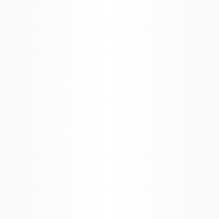
h die Kontaktmöglichkeiten hinter
edizinischer Fachkreise in
raucher und andere
.
Material
rgan Direct
Hochwertiges,
 für Ihre Bestellungen und das
Werbematerial
gan Premium Partner (APP)
ramm