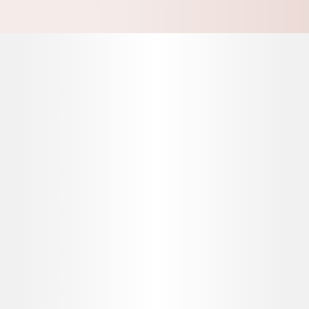
Preguntas y comentarios
Contáctenos si tiene alguna pregunta para el equipo de
Allergan Aesthetics o no dude en enviar cualquier
comentario al sitio web.
Contáctenos
Eventos adversos
Los eventos adversos deben ser reportados.
Farmacovigilancia