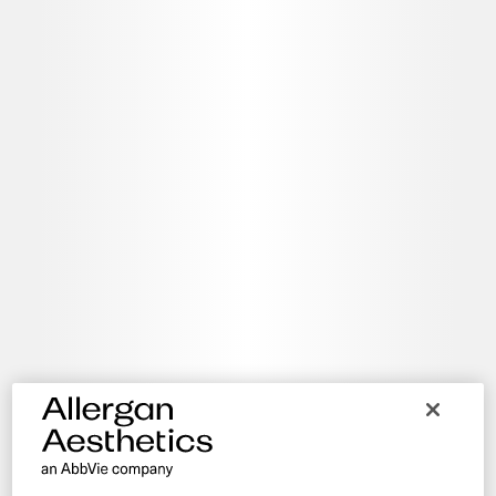
®
BOTOX
En caso de presentar algún incidente adverso o evento
®
adverso con BOTOX
, reportar a través del siguiente correo
electrónico:
mxpv@abbvie.com
Tecnovigilancia
En caso de presentar algún incidente adverso o evento
®
adverso con JUVÉDERM
, HArmonyCa™, Skinvive™,
®
®
Latisse
, Coolsculpting
y Natrelle, reportar a través del
siguiente correo
tecnovigilancia@abbvie.com
Cambie su país